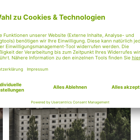
Tschernobyl – ein
S
Mahnmal