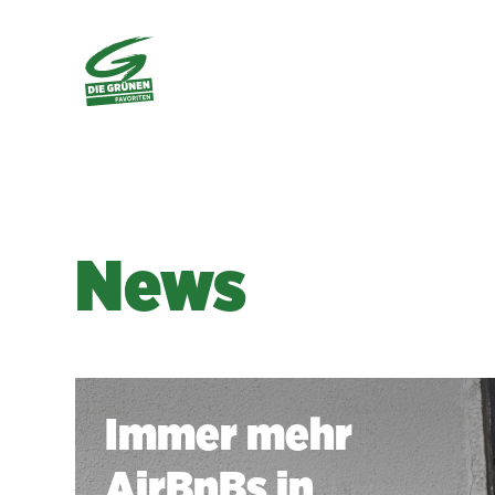
News
Immer mehr
AirBnBs in