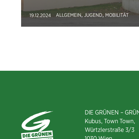
,
,
ALLGEMEIN
JUGEND
MOBILITÄT
19.12.2024
DIE GRÜNEN – GRÜ
Kubus, Town Town,
Würtzlerstraße 3/3​
1030 Wien