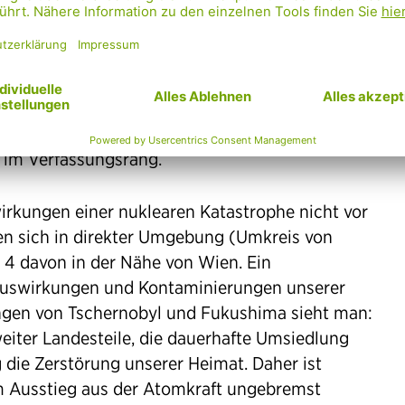
europas“ die Auswirkungen nicht im vollen
ung nicht zu sehr gegen Atomenergie
ekannter Umstand ist. In Österreich herrschte
ens in der Ablehnung der Atomkraft und seit
h im Verfassungsrang.
swirkungen einer nuklearen Katastrophe nicht vor
en sich in direkter Umgebung (Umkreis von
 4 davon in der Nähe von Wien. Ein
 Auswirkungen und Kontaminierungen unserer
ngen von Tschernobyl und Fukushima sieht man:
eiter Landesteile, die dauerhafte Umsiedlung
die Zerstörung unserer Heimat. Daher ist
 Ausstieg aus der Atomkraft ungebremst