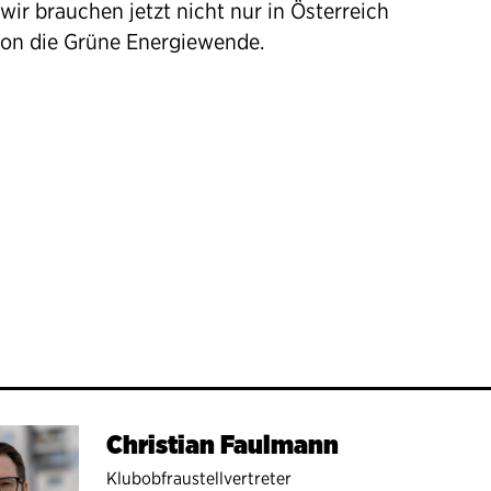
ir brauchen jetzt nicht nur in Österreich
ion die Grüne Energiewende.
EG JETZT – DIE ZUKUNFT IST 
Christian Faulmann
Klubobfraustellvertreter