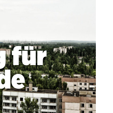
 für
de