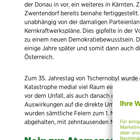
der Donau in vor, ein weiteres in Kärnten.
Zwentendorf bereits beinahe fertiggestellt. 
unabhängig von der damaligen Parteienland
Kernkraftwerkspläne. Dies gipfelte in der
zu einem neuen Demokratiebewusstsein. Di
einige Jahre später und somit dann auch 
Österreich.
Zum 35. Jahrestag von Tschernobyl wurde 
Katastrophe medial viel Raum eingeräumt.
vor dem Unfall, als auch danach ein Parad
Auswirkungen auf die direkte Umgebung wur
wurden sämtliche Feiern zum 1. Mai im nu
abgehalten, mit zehntausenden Menschen a