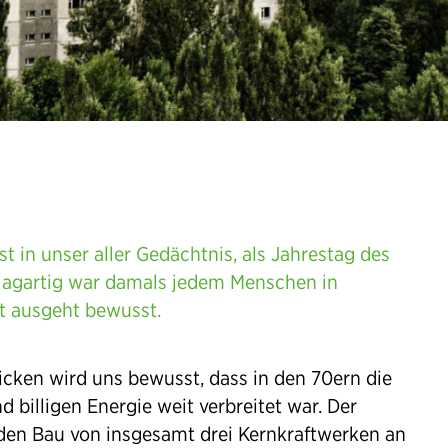
st in unser aller Gedächtnis, als Jahrestag des
hlagartig war damals jedem Menschen in
ft ausgeht bewusst.
icken wird uns bewusst, dass in den 70ern die
d billigen Energie weit verbreitet war. Der
 den Bau von insgesamt drei Kernkraftwerken an