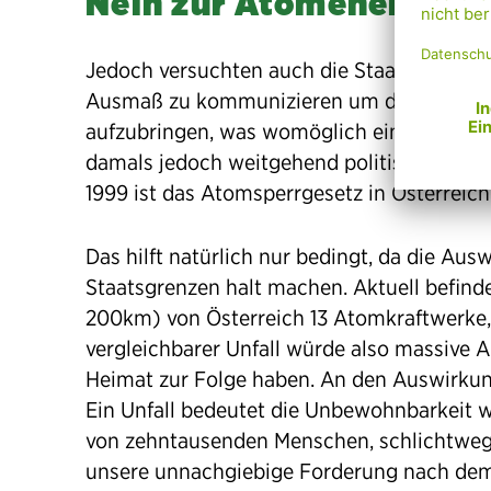
Nein zur Atomenergie
Jedoch versuchten auch die Staaten „West
Ausmaß zu kommunizieren um die Bevölker
aufzubringen, was womöglich ein weniger b
damals jedoch weitgehend politischer Kons
1999 ist das Atomsperrgesetz in Österreic
Das hilft natürlich nur bedingt, da die Au
Staatsgrenzen halt machen. Aktuell befind
200km) von Österreich 13 Atomkraftwerke,
vergleichbarer Unfall würde also massive
Heimat zur Folge haben. An den Auswirku
Ein Unfall bedeutet die Unbewohnbarkeit w
von zehntausenden Menschen, schlichtweg 
unsere unnachgiebige Forderung nach dem