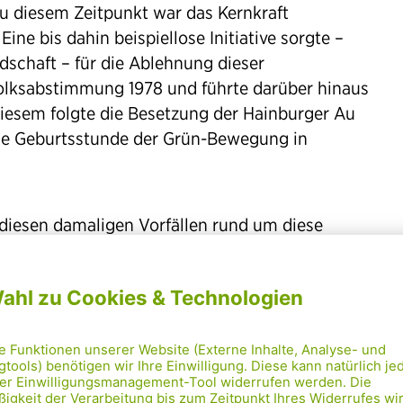
 Zu diesem Zeitpunkt war das Kernkraft
Eine bis dahin beispiellose Initiative sorgte –
schaft – für die Ablehnung dieser
 Volksabstimmung 1978 und führte darüber hinaus
esem folgte die Besetzung der Hainburger Au
die Geburtsstunde der Grün-Bewegung in
diesen damaligen Vorfällen rund um diese
 Heutzutage wissen wir somit, dass es sowohl
ebeispiel an Versagen und Vertuschen war. Die
den völlig verheimlicht. Beispielsweise
r ca. 100 km entfernten Kiew plangemäß
uf den Straßen.