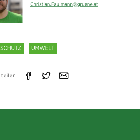
Christian.Faulmann@gruene.at
ASCHUTZ
UMWELT
Auf
Auf
Per
 teilen
Facebook
Twitter
E-
teilen
teilen
Mail
teilen