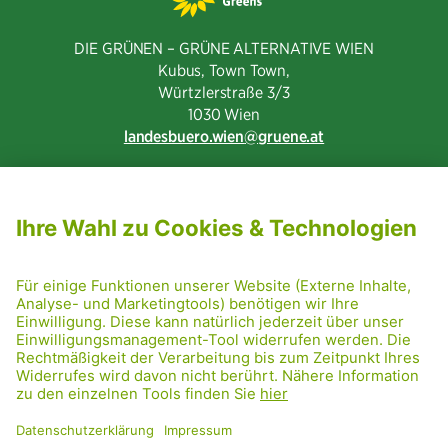
DIE GRÜNEN – GRÜNE ALTERNATIVE WIEN
Kubus, Town Town,
Würtzlerstraße 3/3​
1030 Wien
landesbuero.wien
gruene.at
NEWSLETTER ABONNIEREN
MITGLIED WERDEN
CODE OF CONDUCT
PRESSE
GRÜNE RADRETTUNG
FRIDAY NIGHTSKATING
NETIQUETTE
DATENSCHUTZ