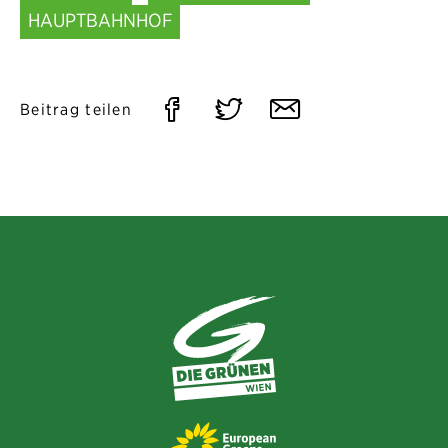
HAUPTBAHNHOF
Auf
Auf
Per
Beitrag teilen
Facebook
Twitter
E-
teilen
teilen
Mail
teilen