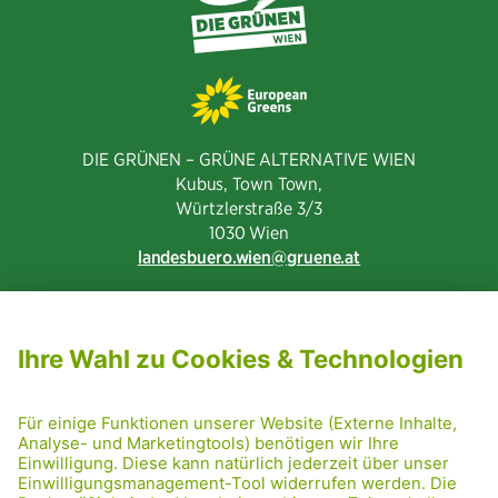
DIE GRÜNEN – GRÜNE ALTERNATIVE WIEN
Kubus, Town Town,
Würtzlerstraße 3/3​
1030 Wien
landesbuero.wien
gruene.at
NEWSLETTER ABONNIEREN
MITGLIED WERDEN
CODE OF CONDUCT
PRESSE
GRÜNE RADRETTUNG
FRIDAY NIGHTSKATING