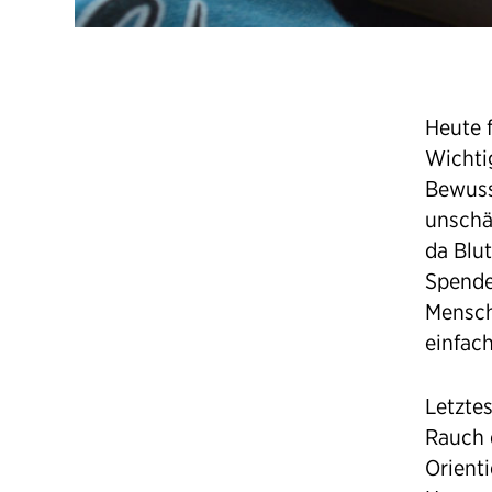
Heute f
Wichti
Bewuss
unschä
da Blu
Spende
Mensch
einfac
Letzte
Rauch 
Orient