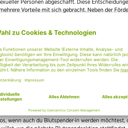
xueller Personen abgeschafft. Diese Entscheidung
mehrere Vorteile mit sich gebracht. Neben der Förd
eichberechtigung und den Respekt für die LGBTIQ+
chaft ist es wichtig zu erkennen, dass sexuelle
erung oder Geschlechtsidentität keine Rolle bei der
it einer Person spielt, Blut zu spenden. Jeder, der di
igen gesundheitlichen Kriterien erfüllt, sollte die
hkeit haben, Blut zu spenden und anderen zu helfen.
r hinaus hat die Öffnung der Blutspende für alle ge
en die Anzahl der potenziellen Blutspender erhöht.
 spende ich Blut?
nfos, wenn auch du Blutspender·in werden möchtest, 