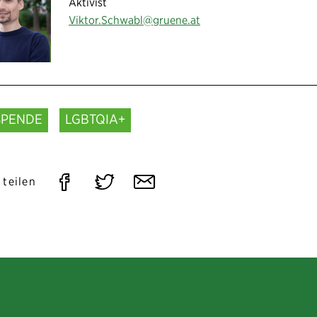
Aktivist
Viktor.Schwabl@gruene.at
SPENDE
LGBTQIA+
Auf
Auf
Per
 teilen
Facebook
Twitter
E-
teilen
teilen
Mail
teilen