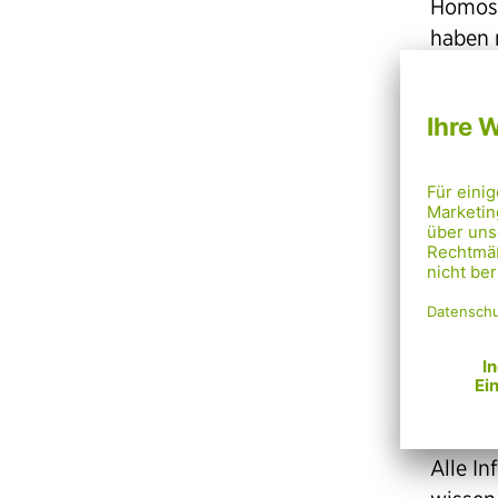
Homose
haben 
der Gl
Gemeins
Orienti
Fähigke
notwend
Möglic
Darübe
Mensch
wie
Alle I