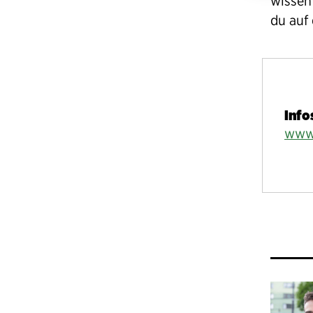
wissen 
du auf
Info
www.