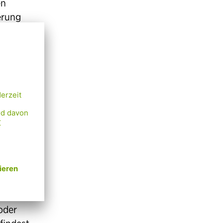
en
erung
e
sunden
oder