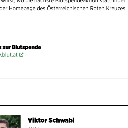
willst, wo die nächste Blutspendeaktion stattfindet, 
 der Homepage des Österreichischen Roten Kreuzes
s zur Blutspende
blut.at
Viktor Schwabl