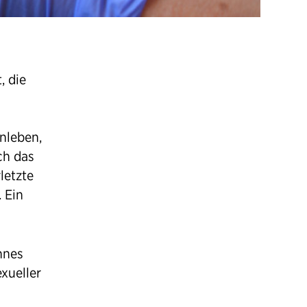
, die
nleben,
ch das
letzte
 Ein
nnes
xueller