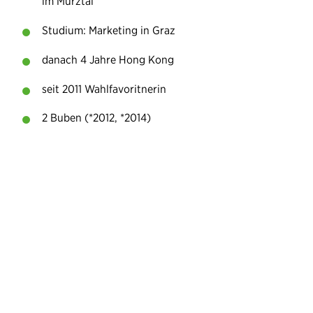
im Mürztal
Studium: Marketing in Graz
danach 4 Jahre Hong Kong
seit 2011 Wahlfavoritnerin
2 Buben (*2012, *2014)
„Ich möchte die Menschen in Favoriten dabei
unterstützen, ihre Ideen für mehr
Lebensqualität in ihrem Grätzel umzusetzen.
Ohne solche Ideen gäbe es beispielsweise
keine Rasengleise.“