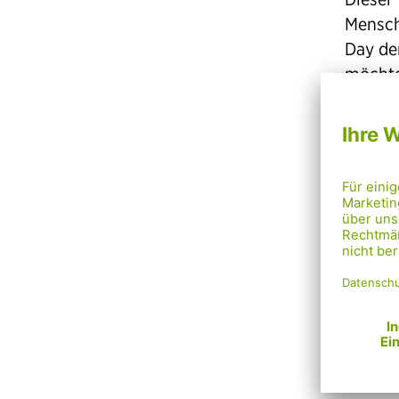
Mensch
Day de
möchte
Als be
weltwe
Wir fe
und für
Day!
Was 
Trans 
„darüb
Geschl
Geschl