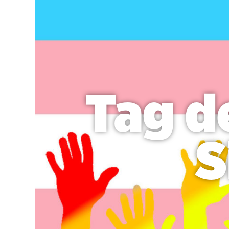
Tag d
S