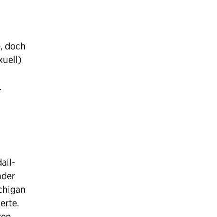
e, doch
xuell)
.
all-
nder
ichigan
erte.
ren