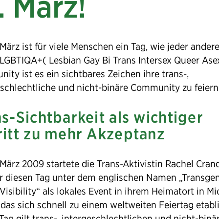
. März!
 März ist für viele Menschen ein Tag, wie jeder ander
e LGBTIQA+( Lesbian Gay Bi Trans Intersex Queer Ase
ty ist es ein sichtbares Zeichen ihre trans-,
eschlechtliche und nicht-binäre Community zu feiern
s-Sichtbarkeit als wichtiger
ritt zu mehr Akzeptanz
März 2009 startete die Trans-Aktivistin Rachel Crand
r diesen Tag unter dem englischen Namen „Transge
Visibility“ als lokales Event in ihrem Heimatort in M
das sich schnell zu einem weltweiten Feiertag etabli
Tag gilt trans-, intergeschlechtlichen und nicht-binä