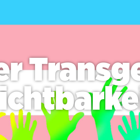
er Transg
ichtbarke