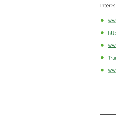
Interes
www
htt
www
Tra
www