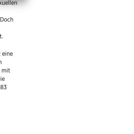
xuellen
 Doch
t.
 eine
h
 mit
ie
983