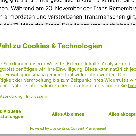
en. Während am 20. November der Trans Remembr
n ermordeten und verstorbenen Transmenschen gilt
 der 31. März das Trans-Sein feiern und hochleben la
sonders vulnerable Gruppe kämpfen Transpersonen
it gegen Intoleranz, Hass und Ausgrenzung.
iern mit unseren Transfreunden diesen Tag der Sichtb
 mehr Akzeptanz in der Gesellschaft! Happy Transvisi
ist bedeutet trans sein?
kommt aus dem Lateinischen von „jenseits von“ bzw.
er hinaus“ und bezeichnet Menschen, deren
echtsidentität nicht mit den nach der Geburt äußere
echtsmerkmalen übereinstimmt oder die eine binäre