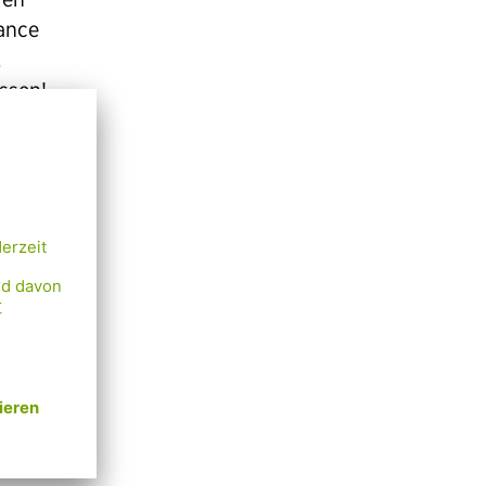
ance
,
ssen!
arkeit
bility-
n