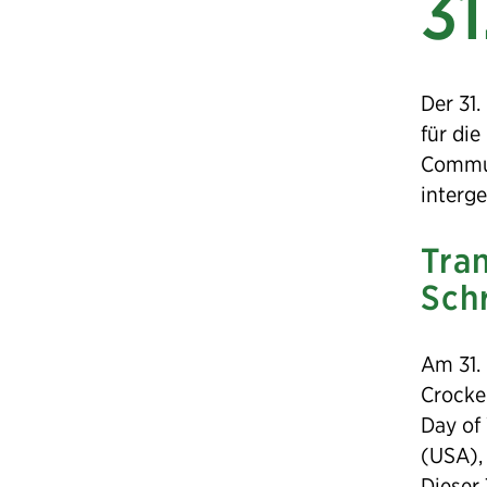
31
Der 31.
für di
Communi
interg
Tran
Sch
Am 31. 
Crocke
Day of 
(USA), 
Dieser 