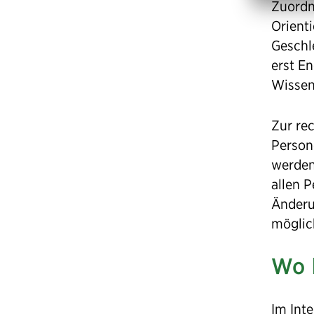
Zuordn
Orient
Geschl
erst En
Wissen
Zur re
Person
werden
allen 
Änderun
möglic
Wo 
Im Int