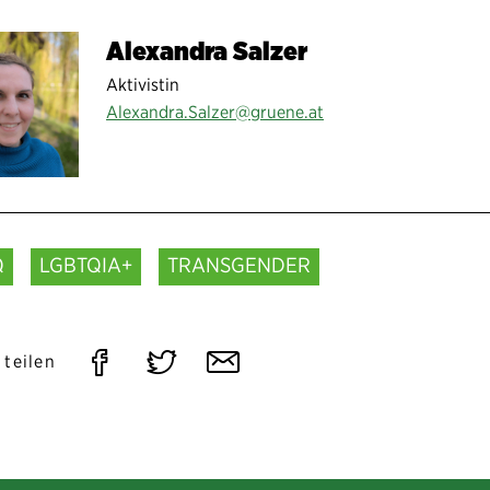
Alexandra Salzer
Aktivistin
Alexandra.Salzer@gruene.at
Q
LGBTQIA+
TRANSGENDER
Auf
Auf
Per
 teilen
Facebook
Twitter
E-
teilen
teilen
Mail