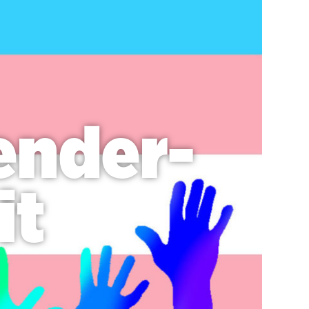
ender-
it