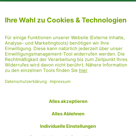
NEWSLETTER ABONNIEREN
MITGLIED WERDEN
CODE OF CONDUCT
PRESSE
GRÜNE RADRETTUNG
FRIDAY NIGHTSKATING
NETIQUETTE
DATENSCHUTZ
IMPRESSUM
TRANSPARENZ
Facebook
Twitter
Instagram
Flickr
YouTube